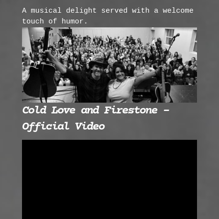
A musical delight served with a welcome
touch of humor.
Cold Love and Firestone –
Official Video