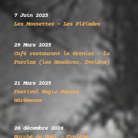
7 Juin 2025
Les Mossettes –
Les Pléïades
29 Mars 2025
Café restaurant le Grenier – la
Forclaz (les Haudères, Evolène)
21 Mars 2025
Festival Magic Masses
Hérémense
26 décembre 2024
Marché de Noël – Evolène