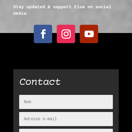
Stay updated & support Eloa on social
media
Contact