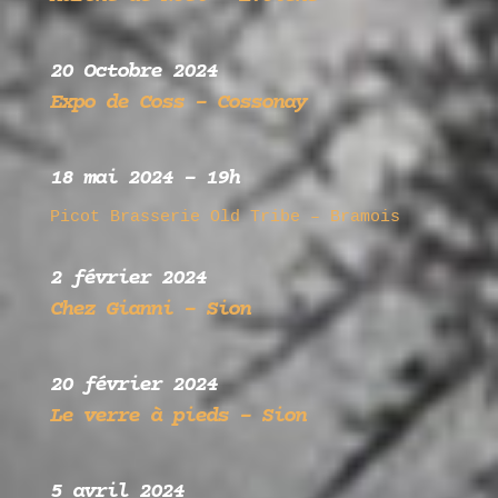
20 Octobre 2024
Expo de Coss – Cossonay
18 mai 2024 – 19h
Picot Brasserie Old Tribe – Bramois
2 février 2024
Chez Gianni – Sion
20 février 2024
Le verre à pieds – Sion
5 avril 2024